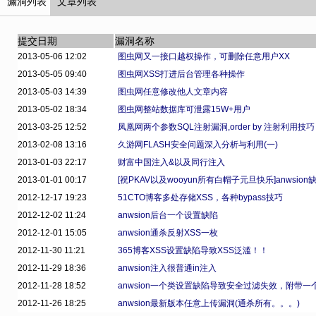
漏洞列表
文章列表
提交日期
漏洞名称
2013-05-06 12:02
图虫网又一接口越权操作，可删除任意用户XX
2013-05-05 09:40
图虫网XSS打进后台管理各种操作
2013-05-03 14:39
图虫网任意修改他人文章内容
2013-05-02 18:34
图虫网整站数据库可泄露15W+用户
2013-03-25 12:52
凤凰网两个参数SQL注射漏洞,order by 注射利用技巧
2013-02-08 13:16
久游网FLASH安全问题深入分析与利用(一)
2013-01-03 22:17
财富中国注入&以及同行注入
2013-01-01 00:17
[祝PKAV以及wooyun所有白帽子元旦快乐]anwsion
2012-12-17 19:23
51CTO博客多处存储XSS，各种bypass技巧
2012-12-02 11:24
anwsion后台一个设置缺陷
2012-12-01 15:05
anwsion通杀反射XSS一枚
2012-11-30 11:21
365博客XSS设置缺陷导致XSS泛滥！！
2012-11-29 18:36
anwsion注入很普通in注入
2012-11-28 18:52
anwsion一个类设置缺陷导致安全过滤失效，附带一
2012-11-26 18:25
anwsion最新版本任意上传漏洞(通杀所有。。。)