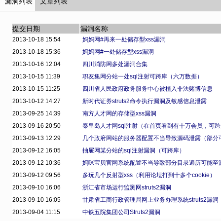
漏洞列表
文章列表
提交日期
漏洞名称
2013-10-18 15:54
妈妈网#再来一处储存型xss漏洞
2013-10-18 15:36
妈妈网#一处储存型xss漏洞
2013-10-16 12:04
四川消防网多处漏洞合集
2013-10-15 11:39
职友集网分站一处sql注射可跨库（六万数据）
2013-10-15 11:25
四川省人民政府政务服务中心被植入非法赌博信息
2013-10-12 14:27
新时代证券struts2命令执行漏洞及敏感信息泄露
2013-09-25 14:39
南方人才网的存储型xss漏洞
2013-09-16 20:50
秦皇岛人才网sql注射（在首页看到有十万会员，可
2013-09-13 12:29
几个政府网站的服务器配置不当导致源码泄露（部分
2013-09-12 16:05
抽屉网某分站的sql注射漏洞（可跨库）
2013-09-12 10:36
妈咪宝贝官网系统配置不当导致部分目录遍历可能至
2013-09-12 09:56
多玩几个反射型xss（利用论坛打到十多个cookie）
2013-09-10 16:06
浙江省市场运行监测网struts2漏洞
2013-09-10 16:05
甘肃省工商行政管理局网上业务办理系统struts2漏洞
2013-09-04 11:15
中铁五院集团公司Struts2漏洞