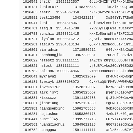
1016541	tjsckj	13622132507	GgLpX94IDfj7ZF\/D
1016121	tester017	13148375348	ixs3lKoOJQT
1016463	test2	15294567856	rX\/QAx5z67PYIq
1015881	test123456	13434231234	XsS48YTyTR
1015941	test1	15034518061	4uieWn2tMmSiIX
1016701	szsqld	13554915786	Y7v2SyFEqFG1e
1016783	sunzhix	15263321415	K\/Zo5bqjwKhmFEkF
1016721	slyslan	15060316212	8gB+t71sH8eWIKk4X
1016201	sis1975	13904513134	Q8kPHlN2XNdd86iP
1016801	sim_admin	13718580212	944t\/HSlXQWS
1016401	shenhongjian	13967225961	7OC3UfnoeZd
1016822	nstest2	13811111111	i4ZCznTk8jYEE8U
1016821	nstest	13811111111	vj3dBP1vke26OaY0
1015782	nbl1986	15000554866	V1McDH8ucD8cS
1016841	mykjava2	13825612079	kF4uWtkMQWpg
1016181	lywswyk	13583108972	Cy\/kwQ8fPM6VdWW0
1016601	loveCS1763	13528212007	bZYR3bAiK
1016521	lirk.jsyt	13956325007	pjenJK3ie5A
1016381	kissxxzz	13911139733	Qt3leMO0Xbx
1016661	jiaoxiang	18252121859	rgCNC+6JsRE
1015981	jiangsenxing	15961705638	9oDaCo20G5
1016281	hujiashun	18858360175	4z0q16ok0lj
1016441	hubeillwy	13995777715	FG7VXATA
1016561	huangxiaohui	13849612123	GQ6723zeg
1016782	huanggua	15911111111	xr\/Bxseo87