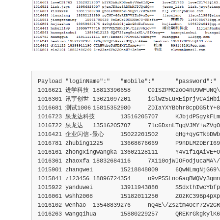
Payload	"loginName":"	"mobile":"	"password
1016621	进学科技	18813396658	CeISzPMC2oO4nU9WFU
1016301	讯宇创世	13621097201	iGlWz5LuREipr
1016681	测试1006	15815352980	ZDIaYXYBbhr8cpDG
1016723	泉龙达科技	13516205707	KJbjdP5gykFLm0
1016722	泉龙达	13516205707	7lc6DxnLTqqVJMY+wZ
1016421	企业闪信-景心	15022201502	qHg+qyGTkbDW
1016781	zhubing1225	13668676669	P9nDLMzDErI
1016161	zhongxingwangka	13602128111	Y4V1f1qA
1016361	zhaoxfa	18832684116	7X110ojWIOFodjuc
1015901	zhangwei	15218848009	6QwNLmgNjG69\/1
1015841	z123456	18896724354	o9vP55LnoGaqBWQVy3
1015922	yanduwei	13911943880	S5dxthIwcYb
1016061	wshh2008	15182011250	ZOzKC39Bp4pX
1016102	wenhao	13548839276	nQ4E\/Zs2tm4Ocr72v
1016263	wangqihua	15880229257	QREKrGkgk