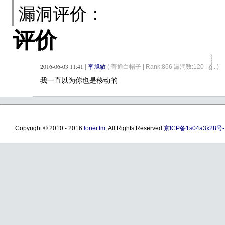
漏洞评价：
评价
2016-06-03 11:41
|
李旭敏
( 普通白帽子 |
Rank:866 漏洞数:120 | ฏ๎๎๎๎๎๎๎๎๎๎๎๎๎๎๎๎๎๎๎...)
我一直以为你也是移动的
Copyright © 2010 - 2016
loner.fm
, All Rights Reserved
京ICP备1s04a3x28号-