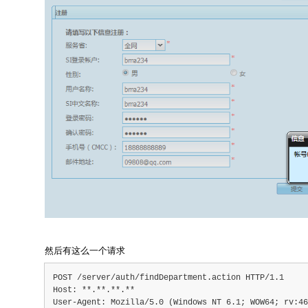
然后有这么一个请求
POST /server/auth/findDepartment.action HTTP/1.1
Host: **.**.**.**
User-Agent: Mozilla/5.0 (Windows NT 6.1; WOW64; rv:46