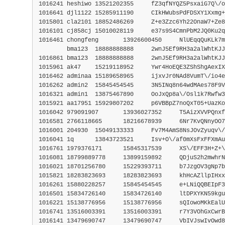
1016241	heshiwo	13521202355	fZ3qfNYQZ5PsxaiG7Q\
1016641	djl1122	15285911190	CIkHWubsPdFDSXY
1015801	cla2101	18852486269	Z+e3Zzc6Yh22O
1016101	cj858cj	15010028119	e37s9S4CmnPbM2J
1016461	chongfeng	13926600450	NlUEqqQuKLk
	bma123	18888888888	2wnJ5Ef9RH3a2alWhtK
1016861	bma123	18888888888	2wnJ5Ef9RH3a2al
1015961	ak47	15219118952	Ywr4HoEQE3ZShShg
1016462	adminaa	15189658965	ijxvJr0NAd8VumT\
1016262	admin2	15845454545	3N5INq8n64wdM
1016321	admin1	13875467890	OoJxQp8a\/Osl1k7Rwf
1015921	aa17951	15929807202	p6VBBpZ7noQxT05+Ua
1016042	979091907	13936027352	T5AizXVVPQ
1016581	2766118665	18216678939	6Nr7KvQNn
1016001	204930	15049133333	Fv7M4AmS8NsJOvZyuq
1016041	1q	13843723521	Isv+O\/af0mXsFxFF
1016761	1979376171	15845317539	XS\/EFF3H+Z+\
1016081	18799889778	13899159892	QDjuS2h2m
1016021	18701256780	15229393711	b7JzgOV3gNp
1015821	18283823693	18283823693	khHcAZllpIH
1016261	15880228257	15845454545	e+LNiQQBE
1016501	15834726140	15834726140	ltDPXYKN
1016221	15138776956	15138776956	sQIowoMKkE
1016741	13516003391	13516003391	r7Y3VOhGxCw
1016141	13479690747	13479690747	VbIVJswIv