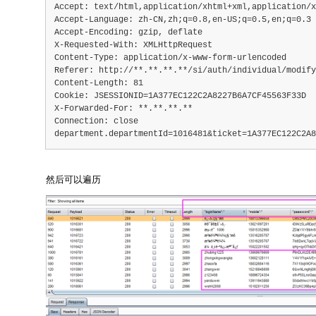
Accept: text/html,application/xhtml+xml,application/x
Accept-Language: zh-CN,zh;q=0.8,en-US;q=0.5,en;q=0.3
Accept-Encoding: gzip, deflate
X-Requested-With: XMLHttpRequest
Content-Type: application/x-www-form-urlencoded
Referer: http://**.**.**.**/si/auth/individual/modify
Content-Length: 81
Cookie: JSESSIONID=1A377EC122C2A8227B6A7CF45563F33D
X-Forwarded-For: **.**.**.**
Connection: close
department.departmentId=1016481&ticket=1A377EC122C2A8
然后可以遍历