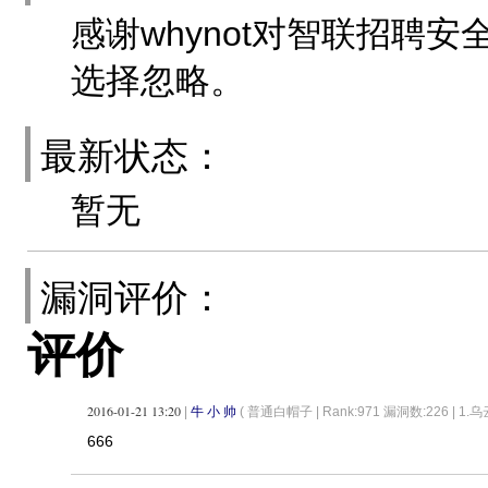
感谢whynot对智联招聘
选择忽略。
最新状态：
暂无
漏洞评价：
评价
2016-01-21 13:20
|
牛 小 帅
( 普通白帽子 |
Rank:971 漏洞数:226 | 1.
666