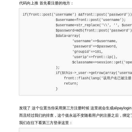
代码向上推 首先看注册的地方：
if(front::post('username') &&front::post('password'))
                $username=front::post('username');
                $username=str_replace('\\', '', $user
                $password=md5(front::post('password')
                $data=array(
                        'username'=>$username,
                        'password'=>$password,
                        'groupid'=>101,
                        'userip'=>front::ip(),
                        $classname=>session::get('ope
                );
                if($this->_user->getrow(array('userna
                    front::flash(lang('该用户名已被注册
                    return;
                }
发现了 这个位置当你采用第三方注册时候 这里就会生成alipaylogin 或
而且经过我们的排查，这个值永远不变随着用户的注册之后，绑定
我们在往下看第三方登录这里：