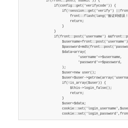
            if(front::post('submit')) {
                if(config::get('verifycode')) {
                    if(!session::get('verify') ||fro
                        front::flash(lang('验证码错误！'
                        return;
                    }
                }
                if(front::post('username') &&front::p
                    $username=front::post('username')
                    $password=md5(front::post('passwo
                    $data=array(
                            'username'=>$username,
                            'password'=>$password,
                    );
                    $user=new user();
                    $user=$user->getrow(array('userna
                    if(!is_array($user)) {
                        $this->login_false();
                        return;
                    }
                    $user=$data;
                    cookie::set('login_username',$use
                    cookie::set('login_password',fron