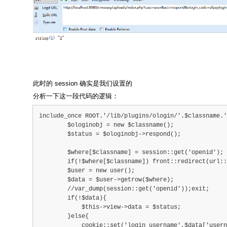
此时的 session 确实是我们设置的
分析一下这一段代码的逻辑：
include_once ROOT.'/lib/plugins/ologin/'.$classname.'
        $ologinobj = new $classname();
        $status = $ologinobj->respond();
        $where[$classname] = session::get('openid');
        if(!$where[$classname]) front::redirect(url::
        $user = new user();
        $data = $user->getrow($where);
        //var_dump(session::get('openid'));exit;
        if(!$data){
            $this->view->data = $status;
        }else{
            cookie::set('login_username',$data['usern