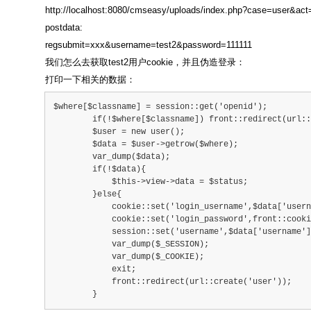
http://localhost:8080/cmseasy/uploads/index.php?case=user&act
postdata:
regsubmit=xxx&username=test2&password=111111
我们怎么去获取test2用户cookie，并且伪造登录：
打印一下相关的数据：
$where[$classname] = session::get('openid');
        if(!$where[$classname]) front::redirect(url::
        $user = new user();
        $data = $user->getrow($where);
        var_dump($data);
        if(!$data){
            $this->view->data = $status;
        }else{
            cookie::set('login_username',$data['usern
            cookie::set('login_password',front::cooki
            session::set('username',$data['username']
            var_dump($_SESSION);
            var_dump($_COOKIE);
            exit;
            front::redirect(url::create('user'));
        }