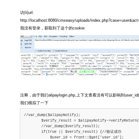
访问url:
http://localhost:8080/cmseasy/uploads/index.php?case=user&ac
我没有登录，获取到了这个的cookie:
注释，由于我们alipaylogin.php,上下文查看没有可以影响到use
我们模拟了一下
//var_dump($alipayNotify);
        $verify_result = $alipayNotify->verifyReturn(
        //var_dump($verify_result);
        if(true || $verify_result) {//验证成功
            $user_id = front::$get['user_id'];