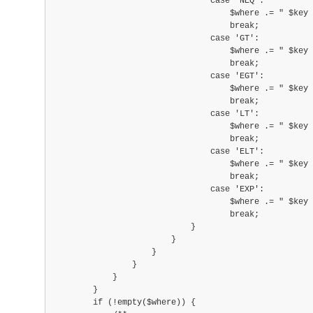
                                case 'NEQ':
                                    $where .= " $key 
                                    break;
                                case 'GT':
                                    $where .= " $key 
                                    break;
                                case 'EGT':
                                    $where .= " $key 
                                    break;
                                case 'LT':
                                    $where .= " $key 
                                    break;
                                case 'ELT':
                                    $where .= " $key 
                                    break;
                                case 'EXP':
                                    $where .= " $key 
                                    break;
                            }
                        }
                    }
                }
            }
        }
        if (!empty($where)) {