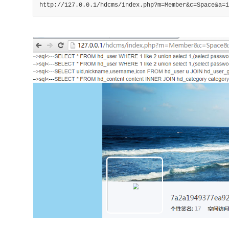
http://127.0.0.1/hdcms/index.php?m=Member&c=Space&a=i