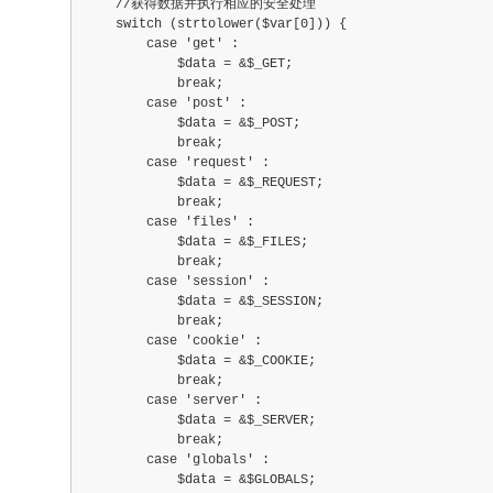
    //获得数据并执行相应的安全处理
    switch (strtolower($var[0])) {
        case 'get' :
            $data = &$_GET;
            break;
        case 'post' :
            $data = &$_POST;
            break;
        case 'request' :
            $data = &$_REQUEST;
            break;
        case 'files' :
            $data = &$_FILES;
            break;
        case 'session' :
            $data = &$_SESSION;
            break;
        case 'cookie' :
            $data = &$_COOKIE;
            break;
        case 'server' :
            $data = &$_SERVER;
            break;
        case 'globals' :
            $data = &$GLOBALS;