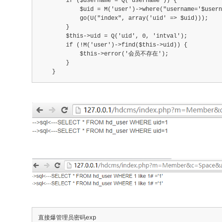
        if ($username = Q('username')) {
            $uid = M('user')->where("username='$usern
            go(U("index", array('uid' => $uid)));
        }
        $this->uid = Q('uid', 0, 'intval');
        if (!M('user')->find($this->uid)) {
            $this->error('会员不存在');
        }
    }
直接爆管理员密码exp