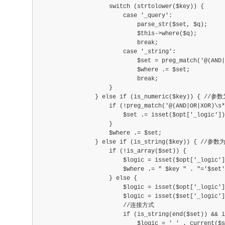
                    switch (strtolower($key)) {
                        case '_query':
                            parse_str($set, $q);
                            $this->where($q);
                            break;
                        case '_string':
                            $set = preg_match('@(AND|
                            $where .= $set;
                            break;
                    }
                } else if (is_numeric($key)) { //
                    if (!preg_match('@(AND|OR|XOR)\s*
                        $set .= isset($opt['_logic'])
                    }
                    $where .= $set;
                } else if (is_string($key)) { //参
                    if (!is_array($set)) {
                        $logic = isset($opt['_logic
                        $where .= " $key " . "='$set'
                    } else {
                        $logic = isset($opt['_logic
                        $logic = isset($set['_logic
                        //连接方式
                        if (is_string(end($set)) && i
                            $logic = ' ' . current($s