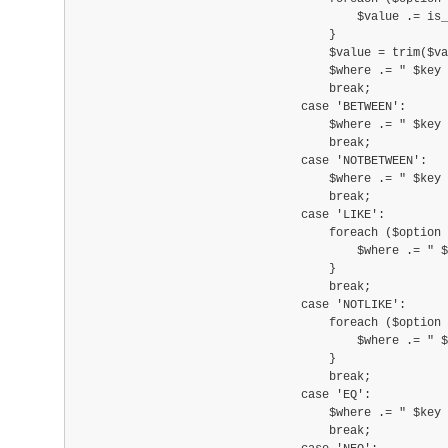
                                        $value .= is_
                                    }
                                    $value = trim($va
                                    $where .= " $key
                                    break;
                                case 'BETWEEN':
                                    $where .= " $key 
                                    break;
                                case 'NOTBETWEEN':
                                    $where .= " $key 
                                    break;
                                case 'LIKE':
                                    foreach ($option 
                                        $where .= " $
                                    }
                                    break;
                                case 'NOTLIKE':
                                    foreach ($option 
                                        $where .= " $
                                    }
                                    break;
                                case 'EQ':
                                    $where .= " $key 
                                    break;