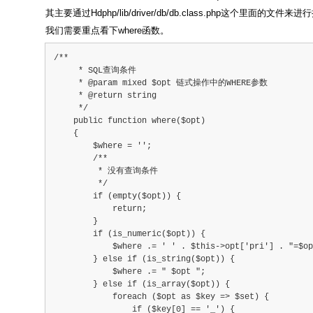
其主要通过Hdphp/lib/driver/db/db.class.php这个里面的文件来
我们需要重点看下where函数。
/**
     * SQL查询条件
     * @param mixed $opt 链式操作中的WHERE参数
     * @return string
     */
    public function where($opt)
    {
        $where = '';
        /**
         * 没有查询条件
         */
        if (empty($opt)) {
            return;
        }
        if (is_numeric($opt)) {
            $where .= ' ' . $this->opt['pri'] . "=$op
        } else if (is_string($opt)) {
            $where .= " $opt ";
        } else if (is_array($opt)) {
            foreach ($opt as $key => $set) {
                if ($key[0] == '_') {