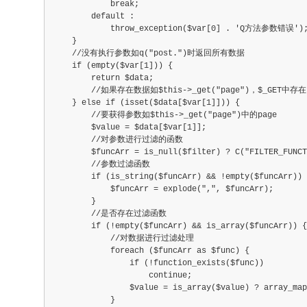
            break;
        default :
            throw_exception($var[0] . 'Q方法参数错误')
    }
    //没有执行参数如q("post.")时返回所有数据
    if (empty($var[1])) {
        return $data;
        //如果存在数据如$this->_get("page")，$_GET中存
    } else if (isset($data[$var[1]])) {
        //要获得参数如$this->_get("page")中的page
        $value = $data[$var[1]];
        //对参数进行过滤的函数
        $funcArr = is_null($filter) ? C("FILTER_FUNCT
        //参数过滤函数
        if (is_string($funcArr) && !empty($funcArr)) 
            $funcArr = explode(",", $funcArr);
        }
        //是否存在过滤函数
        if (!empty($funcArr) && is_array($funcArr)) {
            //对数据进行过滤处理
            foreach ($funcArr as $func) {
                if (!function_exists($func))
                    continue;
                $value = is_array($value) ? array_map
            }