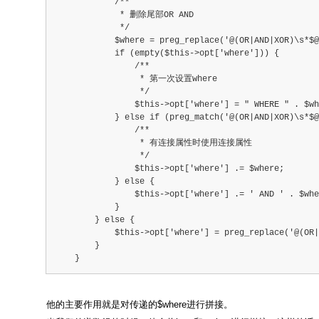
            /**
             * 删除尾部OR AND
             */
            $where = preg_replace('@(OR|AND|XOR)\s*$@
            if (empty($this->opt['where'])) {
                /**
                 * 第一次设置where
                 */
                $this->opt['where'] = " WHERE " . $wh
            } else if (preg_match('@(OR|AND|XOR)\s*$@
                /**
                 * 有连接属性时使用连接属性
                 */
                $this->opt['where'] .= $where;
            } else {
                $this->opt['where'] .= ' AND ' . $whe
            }
        } else {
            $this->opt['where'] = preg_replace('@(OR
        }
    }
他的主要作用就是对传递的$where进行拼接。