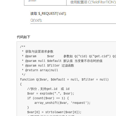
代码如下
/**
 * 获取与设置请求参数
 * @param      $var     参数如 Q("cid) Q("get.cid") Q(
 * @param null $default 默认值 当变量不存在时的值
 * @param null $filter 过滤函数
 * @return array|null
 */
function Q($var, $default = null, $filter = null)
{
    //拆分，支持get.id  或 id
    $var = explode(".", $var);
    if (count($var) == 1) {
        array_unshift($var, 'request');
    }
    $var[0] = strtolower($var[0]);