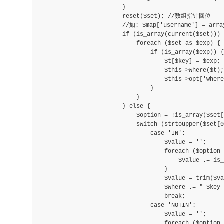
                        }
                        reset($set); //数组指针回位
                        //如: $map['username'] = arra
                        if (is_array(current($set))) 
                            foreach ($set as $exp) {
                                if (is_array($exp)) {
                                    $t[$key] = $exp;
                                    $this->where($t);
                                    $this->opt['where
                                }
                            }
                        } else {
                            $option = !is_array($set
                            switch (strtoupper($set[0
                                case 'IN':
                                    $value = '';
                                    foreach ($option 
                                        $value .= is_
                                    }
                                    $value = trim($va
                                    $where .= " $key 
                                    break;
                                case 'NOTIN':
                                    $value = '';
                                    foreach ($option 