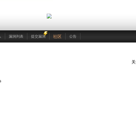
社区
队
漏洞列表
提交漏洞
公告
关
s