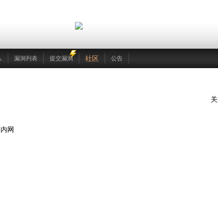
社区
队
漏洞列表
提交漏洞
公告
关
可内网