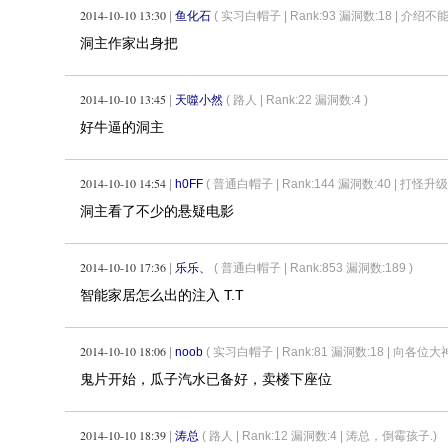
2014-10-10 13:30
|
鱼化石
( 实习白帽子 |
Rank:93 漏洞数:18 | 介绍不
洞主作家出身把
2014-10-10 13:45
|
天噬小然
( 路人 |
Rank:22 漏洞数:4 )
好牛逼的洞主
2014-10-10 14:54
|
h0FF
( 普通白帽子 |
Rank:144 漏洞数:40 | 打怪升级
洞主看了不少的悬疑电影
2014-10-10 17:36
|
乐乐、
( 普通白帽子 |
Rank:853 漏洞数:189 )
智能家居怎么出的注入 T.T
2014-10-10 18:06
|
noob
( 实习白帽子 |
Rank:81 漏洞数:18 | 向
鬼片开始，瓜子汽水已备好，卖楼下座位
2014-10-10 18:39
|
涛总
( 路人 |
Rank:12 漏洞数:4 | 涛总，倒霉孩子.)