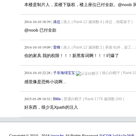
本楼是制片人，卖楼下版权，楼上座位已付全款。@noob 
2014-10-10 18:39
|
涛总
( 路人 |
Rank:12 漏洞数:4 | 涛总，倒霉孩子.)
@noob 已付全款
2014-10-10 19:09
|
雷锋
( 路人 |
Rank:12 漏洞数:2 | 承接:钻井，架
你的家具.我的权限！！！新黑客词啊！！！叼爆了
2014-10-10 22:28
|
子非海绵宝宝
( 核心白帽子 |
Rank:
感觉像是恐怖小说啊...
2015-01-09 10:32
|
BMa
( 普通白帽子 |
Rank:1776 漏洞数:200 )
好东西，很少见Xpath的注入