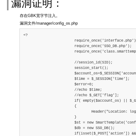
漏洞证明：
存在GBK宽字节注入。
漏洞文件/manager/config_os.php
<?
			require_once('interface.php')
			require_once('SSO_DB.php');
			require_once('class.smarttemplat
			//session_id(SID);
			session_start();
			$account_os=$_SESSION['account_
			$time = $_SESSION['time'];
			$error=0;
			//echo $time;
			//echo $_GET['flag'];
			if( empty($account_os) || $_GET['flag'
			{
				Header("Location: login.php
			}
			$st = new SmartTemplate('config_o
			$db = new SSO_DB();
			if(isset($_POST['action']) && !empty(