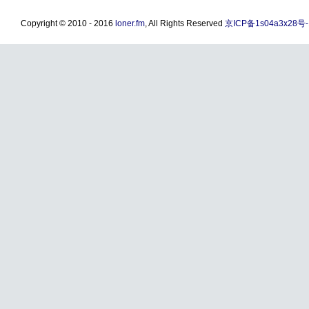
Copyright © 2010 - 2016
loner.fm
, All Rights Reserved
京ICP备1s04a3x28号-