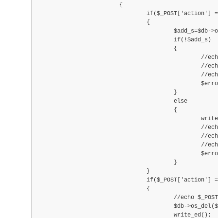
			{
				if($_POST['action'] == 'add
				{
					$add_s=$db->os_add($_POST['f_os_name'
					if(!$add_s)
					{
						//echo '<script type=
						//echo 'alert("����
						//echo '</scr
						$error = 
					}
					else
					{
						write_ed(
						//echo '<script type=
						//echo 'alert("�
						//echo '</scr
						$error = 
					}
				}
				if($_POST['action'] == 'del
				{
					//echo $_POST['post
					$db->os_del($_POST['p
					write_ed();